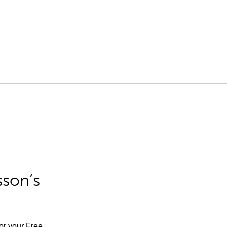
sson’s
for your Free