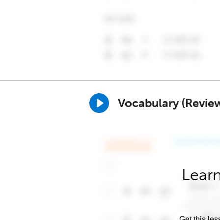
Vocabulary (Revie
Learn
Get this les