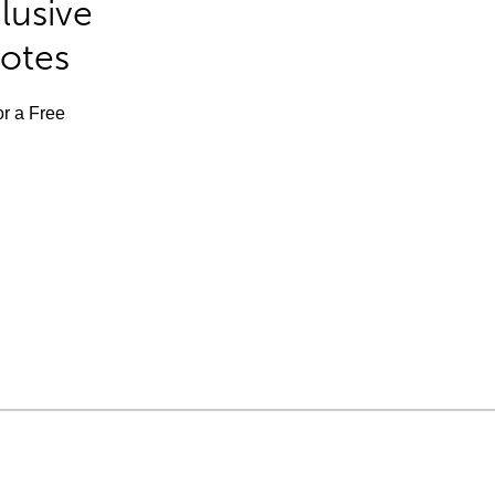
lusive
Notes
or a Free