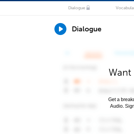
Dialogue
Vocabula
Dialogue
Want 
Get a breakd
Audio. Sig