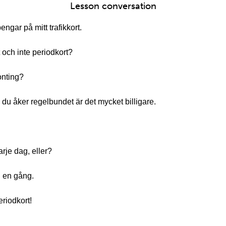
Lesson conversation
ngar på mitt trafikkort.
t och inte periodkort?
onting?
 du åker regelbundet är det mycket billigare.
arje dag, eller?
n en gång.
eriodkort!