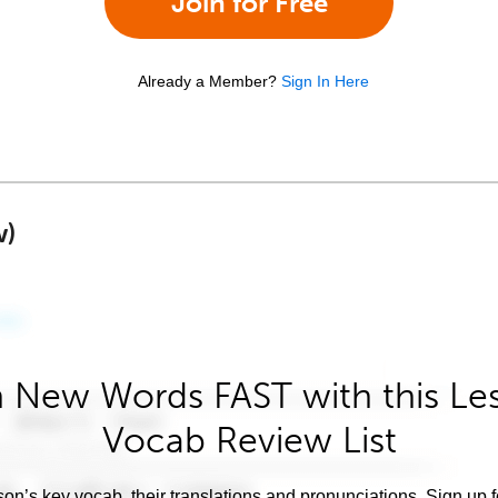
Join for Free
Already a Member?
Sign In Here
w)
 New Words FAST with this Le
Vocab Review List
son’s key vocab, their translations and pronunciations. Sign up 