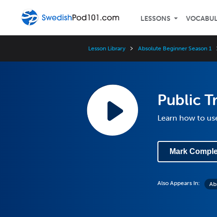
LESSONS
VOCABU
Lesson Library
Absolute Beginner Season 1
Public T
Learn how to us
Mark Comple
Also Appears In:
Ab