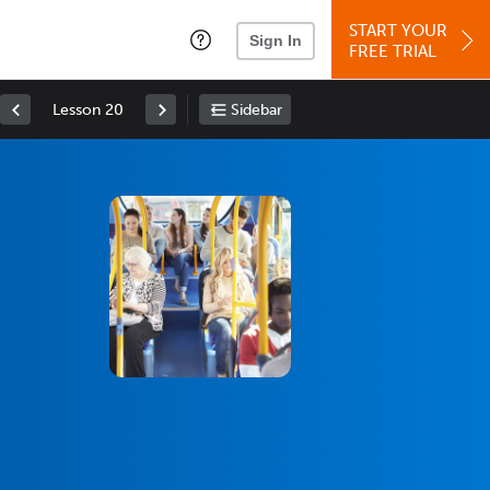
START YOUR
Sign In
FREE TRIAL
Lesson 20
Sidebar