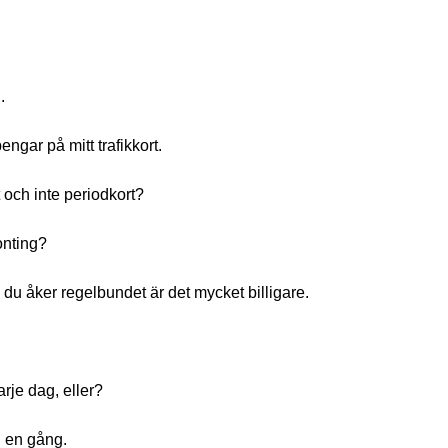
.
ngar på mitt trafikkort.
t och inte periodkort?
onting?
 du åker regelbundet är det mycket billigare.
arje dag, eller?
n en gång.