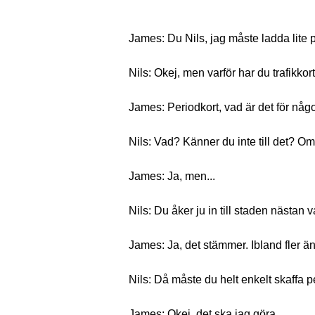
James: Du Nils, jag måste ladda lite pe
Nils: Okej, men varför har du trafikkor
James: Periodkort, vad är det för någ
Nils: Vad? Känner du inte till det? Om
James: Ja, men...
Nils: Du åker ju in till staden nästan v
James: Ja, det stämmer. Ibland fler ä
Nils: Då måste du helt enkelt skaffa p
James: Okej, det ska jag göra.