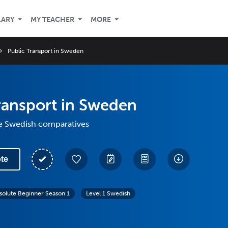
LARY
MY TEACHER
MORE
Public Transport in Sweden
ransport in Sweden
e Swedish comparatives
te
solute Beginner Season 1
Level 1 Swedish