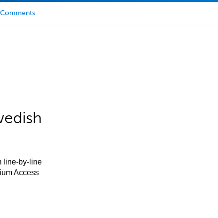
Comments
wedish
 line-by-line
mium Access