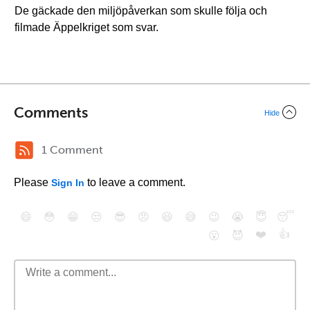
De gäckade den miljöpåverkan som skulle följa och
filmade Äppelkriget som svar.
Comments
Hide
1 Comment
Please
to leave a comment.
Sign In
😄
😳
😁
😒
😎
😠
😆
😅
😉
😭
😇
😴
❤️
👍
😮
😈