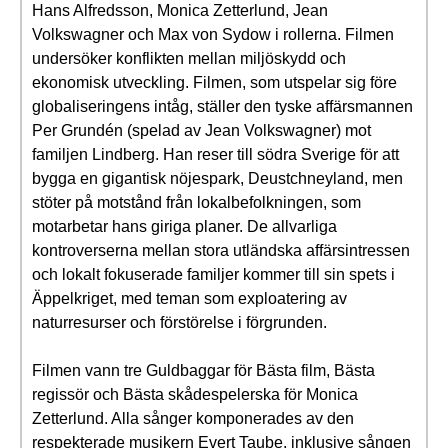
Hans Alfredsson, Monica Zetterlund, Jean
Volkswagner och Max von Sydow i rollerna. Filmen
undersöker konflikten mellan miljöskydd och
ekonomisk utveckling. Filmen, som utspelar sig före
globaliseringens intåg, ställer den tyske affärsmannen
Per Grundén (spelad av Jean Volkswagner) mot
familjen Lindberg. Han reser till södra Sverige för att
bygga en gigantisk nöjespark, Deustchneyland, men
stöter på motstånd från lokalbefolkningen, som
motarbetar hans giriga planer. De allvarliga
kontroverserna mellan stora utländska affärsintressen
och lokalt fokuserade familjer kommer till sin spets i
Äppelkriget, med teman som exploatering av
naturresurser och förstörelse i förgrunden.
Filmen vann tre Guldbaggar för Bästa film, Bästa
regissör och Bästa skådespelerska för Monica
Zetterlund. Alla sånger komponerades av den
respekterade musikern Evert Taube, inklusive sången