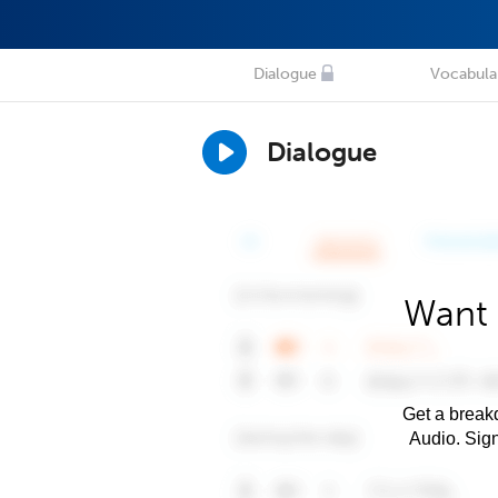
Dialogue
Vocabula
Dialogue
Want 
Get a breakd
Audio. Sig