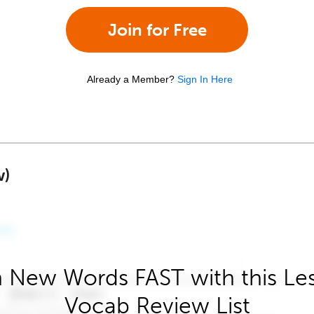
Join for Free
Already a Member?
Sign In Here
w)
 New Words FAST with this Le
Vocab Review List