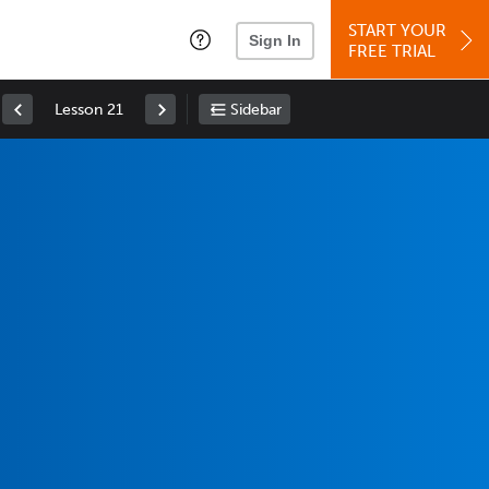
START YOUR
Sign In
FREE TRIAL
Lesson 21
Sidebar