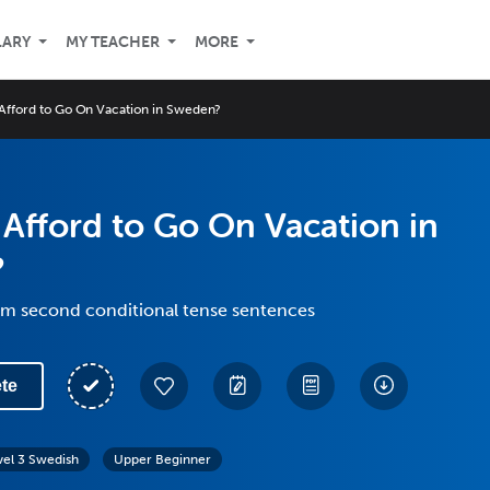
LARY
MY TEACHER
MORE
Afford to Go On Vacation in Sweden?
Afford to Go On Vacation in
?
rm second conditional tense sentences
te
vel 3 Swedish
Upper Beginner