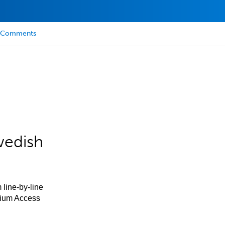
Comments
wedish
 line-by-line
mium Access