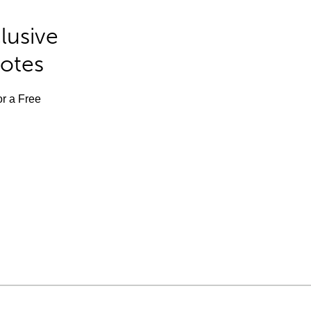
lusive
Notes
or a Free