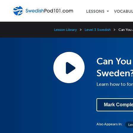
LESSONS
VOCABU
Lesson Library
Level 3 Swedish
Can You 
Can You 
Sweden
Learn how to fo
Mark Comple
Also Appears In:
Le