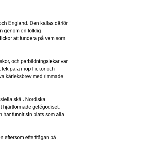
 och England. Den kallas därför
en genom en folklig
 flickor att fundera på vem som
kor, och parbildningslekar var
lek para ihop flickor och
riva kärleksbrev med rimmade
siella skäl. Nordiska
et hjärtformade gelégodiset.
har funnit sin plats som alla
en eftersom efterfrågan på