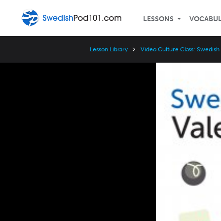
LESSONS
VOCABU
Lesson Library
Video Culture Class: Swedish
Video
Player
Speed
3x
2x