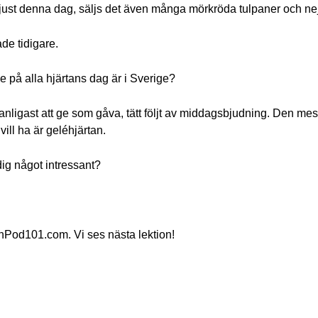
n just denna dag, säljs det även många mörkröda tulpaner och nej
ade tidigare.
e på alla hjärtans dag är i Sverige?
anligast att ge som gåva, tätt följt av middagsbjudning. Den me
ill ha är geléhjärtan.
ig något intressant?
od101.com. Vi ses nästa lektion!