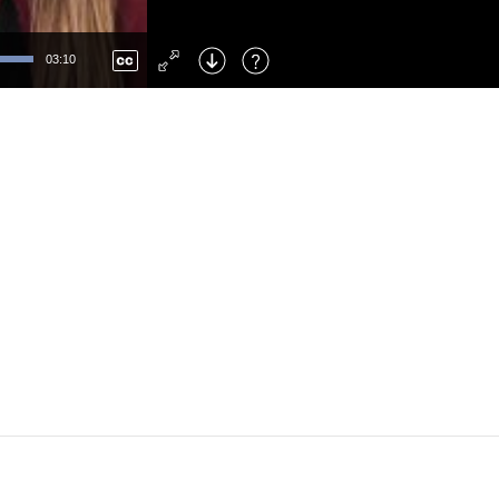
Left
: Skip Back
Right
: Skip Forward
03:10
F
: Toggle Fullscreen
M
: Mute/Unmute