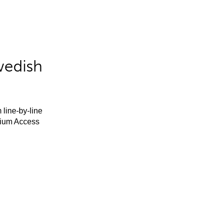
wedish
 line-by-line
mium Access