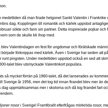
deon.
rån medeltiden då man firade helgonet Sankt Valentin i Frankrike
tins dag. Kopplingen till romantik och kärlek uppstod antaglig
 februari sökte och fann sin partner. Detta inspirerade pojkar och
ga vem som de skulle bli ihop med.
t blev Valentindagen en fest för ungdomar och förälskade männis
t började förknippas med kärlek. Även i Sverige har seden att på 
var runt pingsten. Under medeltiden uppstod också en sed att sk
 1800-talet blev utsmyckade Valentinkort populära.
irats så mycket förrän på 1960-talet, då det lanserades av kommer
ll Sverige år 1956, men det tog tid innan firandet blev mer än d
s dag uppmärksammas mer i skolorna och då tog firandet fart och 
lendern.
iljoner rosor i Sverige! Framförallt efterfrågas mörkröda rosor, m