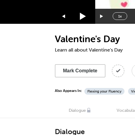
1.75x
1.5x
1x
1.25x
1x
Valentine's Day
0.75x
0.5x
Learn all about Valentine's Day
Mark Complete
Also Appears In:
Flexing your Fluency
Vi
Dialogue
Vocabula
Dialogue