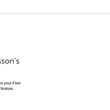
sson’s
for your Free
feature.