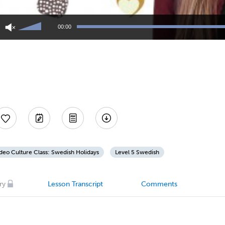
Use
Up/Down
00:00
Arrow
keys
to
increase
or
decrease
volume.
deo Culture Class: Swedish Holidays
Level 5 Swedish
ry
Lesson Transcript
Comments