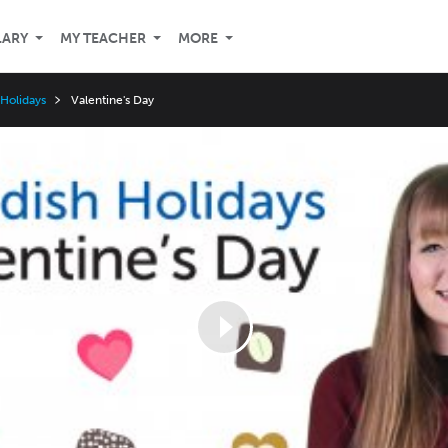
LARY
MY TEACHER
MORE
 Holidays
Valentine's Day