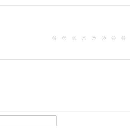
😄
😳
😁
😒
😎
😠
😆
😅