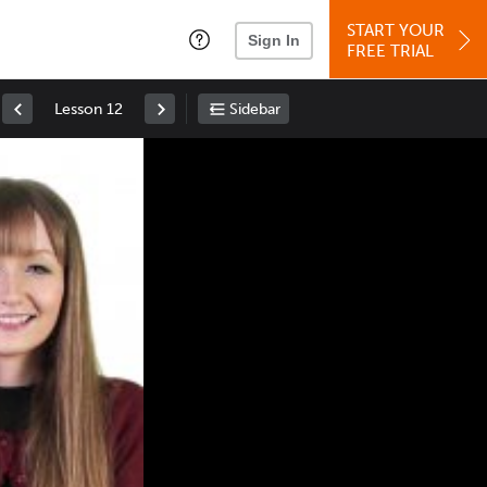
START YOUR
Sign In
FREE TRIAL
Lesson 12
Sidebar
Space
: Play/Pause
Up
: Increase Volume
Down
: Decrease Volume