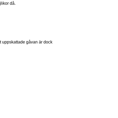
likor då.
st uppskattade gåvan är dock