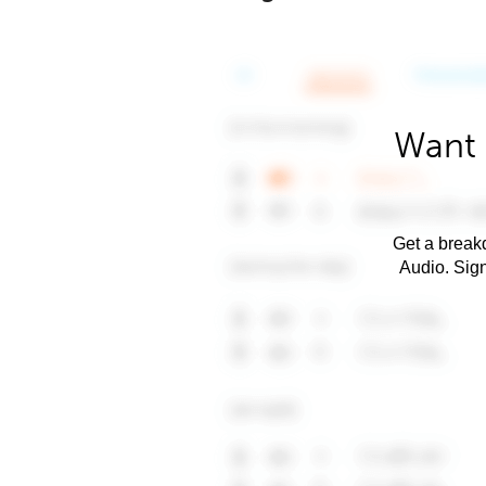
Want 
Get a breakd
Audio. Sig