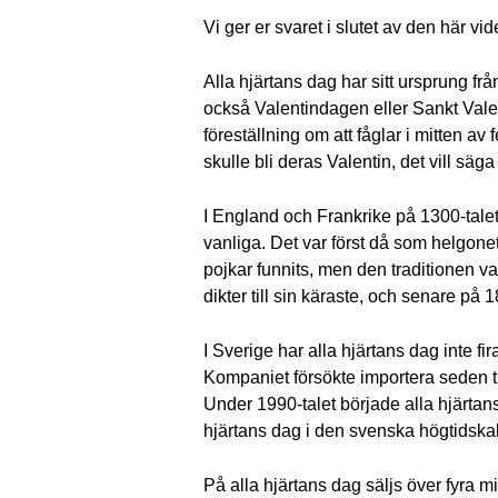
Vi ger er svaret i slutet av den här vi
Alla hjärtans dag har sitt ursprung f
också Valentindagen eller Sankt Valen
föreställning om att fåglar i mitten av
skulle bli deras Valentin, det vill sä
I England och Frankrike på 1300-tale
vanliga. Det var först då som helgone
pojkar funnits, men den traditionen 
dikter till sin käraste, och senare på
I Sverige har alla hjärtans dag inte f
Kompaniet försökte importera seden ti
Under 1990-talet började alla hjärtan
hjärtans dag i den svenska högtidska
På alla hjärtans dag säljs över fyra m