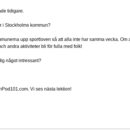
ade tidigare.
t är i Stockholms kommun?
ommunerna upp sportloven så att alla inte har samma vecka. Om
 andra aktiviteter bli för fulla med folk!
ig något intressant?
od101.com. Vi ses nästa lektion!