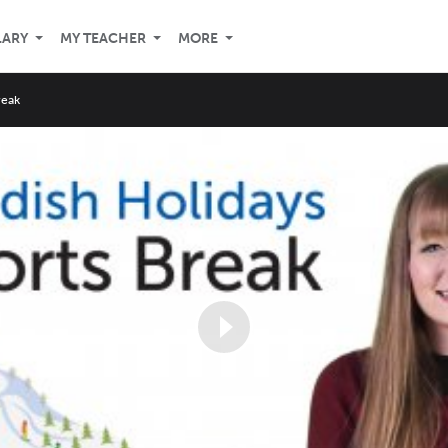
LARY
MY TEACHER
MORE
reak