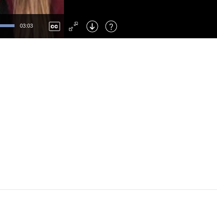
Left
: Skip Back
Right
: Skip Forward
03:03
F
: Toggle Fullscreen
M
: Mute/Unmute