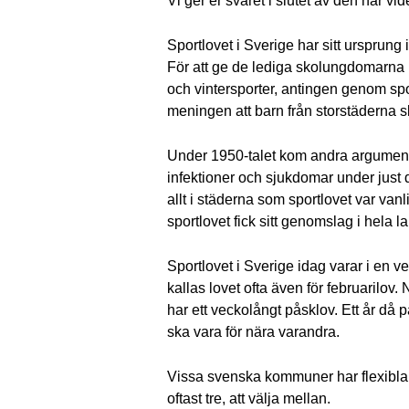
Vi ger er svaret i slutet av den här vi
Sportlovet i Sverige har sitt ursprung
För att ge de lediga skolungdomarna me
och vintersporter, antingen genom spo
meningen att barn från storstäderna sku
Under 1950-talet kom andra argument s
infektioner och sjukdomar under just de
allt i städerna som sportlovet var vanl
sportlovet fick sitt genomslag i hela l
Sportlovet i Sverige idag varar i en v
kallas lovet ofta även för februarilov
har ett veckolångt påsklov. Ett år då på
ska vara för nära varandra.
Vissa svenska kommuner har flexibla sp
oftast tre, att välja mellan.