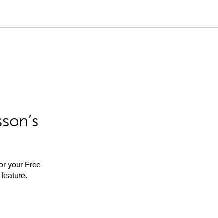
sson’s
for your Free
feature.