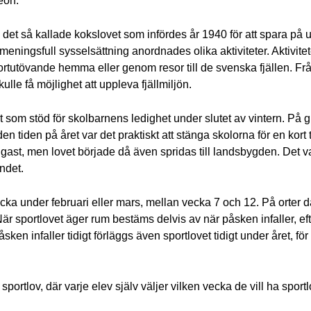
deon.
 i det så kallade kokslovet som infördes år 1940 för att spara p
ningsfull sysselsättning anordnades olika aktiviteter. Aktivitete
rtutövande hemma eller genom resor till de svenska fjällen. Frå
lle få möjlighet att uppleva fjällmiljön.
om stöd för skolbarnens ledighet under slutet av vintern. På gr
n tiden på året var det praktiskt att stänga skolorna för en kort t
igast, men lovet började då även spridas till landsbygden. Det var 
andet.
ecka under februari eller mars, mellan vecka 7 och 12. På orter dä
. När sportlovet äger rum bestäms delvis av när påsken infaller, 
sken infaller tidigt förläggs även sportlovet tidigt under året, för
ortlov, där varje elev själv väljer vilken vecka de vill ha sportl