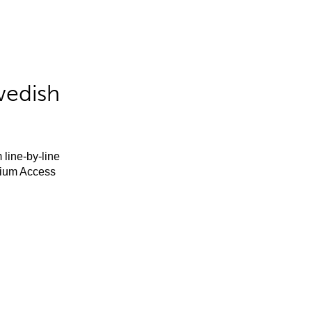
wedish
 line-by-line
mium Access