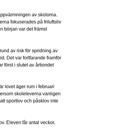
å uppvärmningen av skolorna.
rna fokuserades på friluftsliv
n början var det främst
und av risk för spridning av
id. Det var fortfarande framför
först i slutet av årtiondet
r lovet äger rum i februari
eftersom skoleleverna vanligen
 att sportlov och påsklov inte
ov. Eleven får antal veckor,