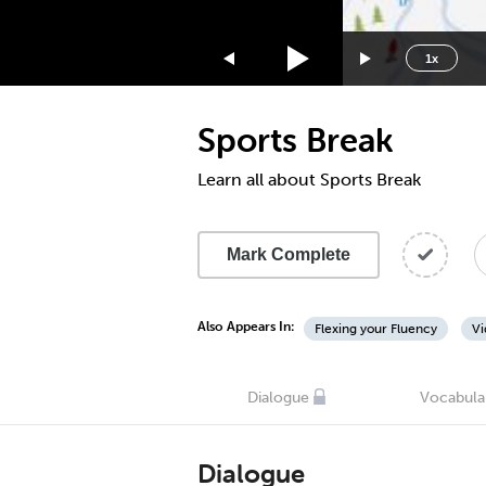
1.75x
1.5x
1x
1.25x
1x
Sports Break
0.75x
0.5x
Learn all about Sports Break
Mark Complete
Also Appears In:
Flexing your Fluency
Vi
Dialogue
Vocabula
Dialogue