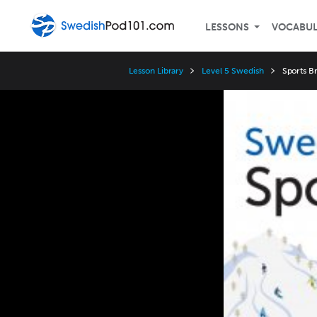
LESSONS
VOCABU
Lesson Library
Level 5 Swedish
Sports B
Video
Player
Speed
3x
2x