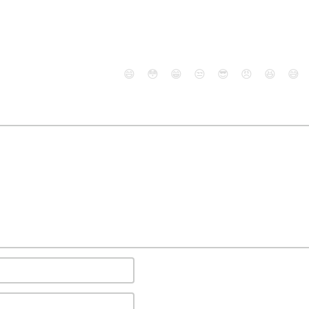
😄
😳
😁
😒
😎
😠
😆
😅