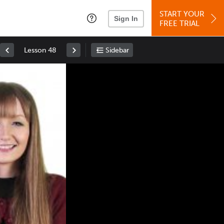
START YOUR
Sign In
FREE TRIAL
Lesson 48
Sidebar
Space
: Play/Pause
Up
: Increase Volume
Down
: Decrease Volume