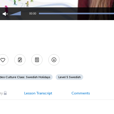
Use
Up/Down
00:00
Arrow
keys
to
increase
or
decrease
volume.
deo Culture Class: Swedish Holidays
Level 5 Swedish
ry
Lesson Transcript
Comments