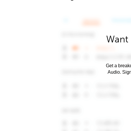
Want 
Get a breakd
Audio. Sig