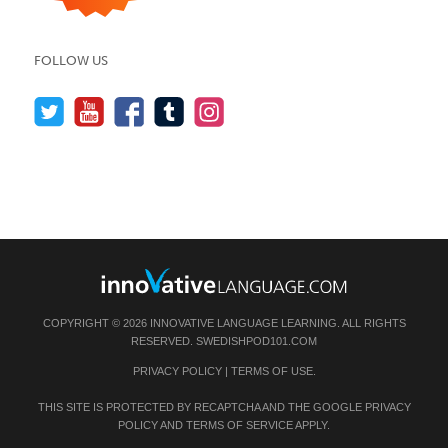
FOLLOW US
COPYRIGHT © 2026 INNOVATIVE LANGUAGE LEARNING. ALL RIGHTS
RESERVED.
SWEDISHPOD101.COM
PRIVACY POLICY
|
TERMS OF USE
.
THIS SITE IS PROTECTED BY RECAPTCHA AND THE GOOGLE
PRIVACY
POLICY
AND
TERMS OF SERVICE
APPLY.