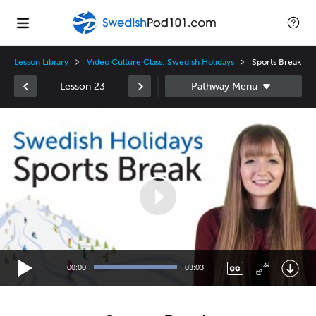
Lesson Library
Video Culture Class: Swedish Holidays
Sports Break
Lesson 23
Video
Player
00:00
03:03