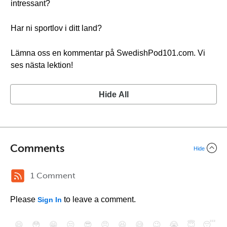
intressant?
Har ni sportlov i ditt land?
Lämna oss en kommentar på SwedishPod101.com. Vi
ses nästa lektion!
Hide All
Comments
Hide
1 Comment
Please
to leave a comment.
Sign In
😄
😳
😁
😒
😎
😠
😆
😅
😉
😭
😇
😴