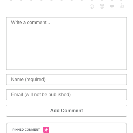
❤️
👍
😮
😈
Add Comment