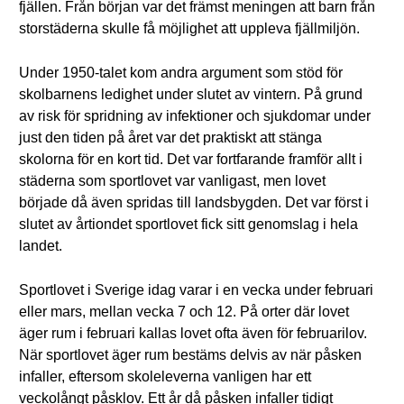
fjällen. Från början var det främst meningen att barn från
storstäderna skulle få möjlighet att uppleva fjällmiljön.
Under 1950-talet kom andra argument som stöd för
skolbarnens ledighet under slutet av vintern. På grund
av risk för spridning av infektioner och sjukdomar under
just den tiden på året var det praktiskt att stänga
skolorna för en kort tid. Det var fortfarande framför allt i
städerna som sportlovet var vanligast, men lovet
började då även spridas till landsbygden. Det var först i
slutet av årtiondet sportlovet fick sitt genomslag i hela
landet.
Sportlovet i Sverige idag varar i en vecka under februari
eller mars, mellan vecka 7 och 12. På orter där lovet
äger rum i februari kallas lovet ofta även för februarilov.
När sportlovet äger rum bestäms delvis av när påsken
infaller, eftersom skoleleverna vanligen har ett
veckolångt påsklov. Ett år då påsken infaller tidigt