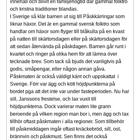
innehåll och blivit en familjehögtid där gammal folktro
och kristna traditioner blandas.
I Sverige så klär barnen ut sig till Påskkärringar som
liknar häxor. Det är en gammal svensk folktro som
handlar om häxor som flyger till blåkulla på en kvast
på natten till skärtorsdagen eller på skärtorsdagen för
att sedan återvända på påskdagen. Barnen går runt i
kvartet och ringer på olika hem för att lämna över
tecknade brev. Som tack så bjuds det vanligtvis på
godis, småpengar, eller någon annan gåva.
Påskmaten är också väldigt känt och uppskattat i
Sverige. Förr var ägg och kött höjdpunkterna på
bordet pga att det inte var under fasteperioden. Nu har
sill, Janssons frestelse, och lax vuxit till
höjdpunkterna. Dock varierar maten lite grann
beroende på vilken region man bor i, men ägg och lax
tillhör oftast påskmaten i alla regioner. Som tillbehör
till påskmiddagen ingår oftast knäckebröd, sill, ost,
brännvin och påskmust. Sen finns det också