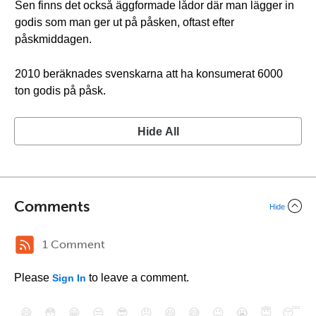
Sen finns det också äggformade lådor där man lägger in
godis som man ger ut på påsken, oftast efter
påskmiddagen.
2010 beräknades svenskarna att ha konsumerat 6000
ton godis på påsk.
Hide All
Comments
Hide
1 Comment
Please
to leave a comment.
Sign In
😄
😳
😁
😒
😎
😠
😆
😅
😉
😭
😇
😴