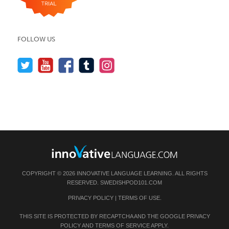
FOLLOW US
COPYRIGHT © 2026 INNOVATIVE LANGUAGE LEARNING. ALL RIGHTS
RESERVED.
SWEDISHPOD101.COM
PRIVACY POLICY
|
TERMS OF USE
.
THIS SITE IS PROTECTED BY RECAPTCHA AND THE GOOGLE
PRIVACY
POLICY
AND
TERMS OF SERVICE
APPLY.