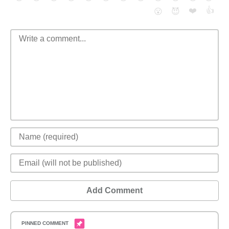
❤️
👍
😮
😈
Add Comment