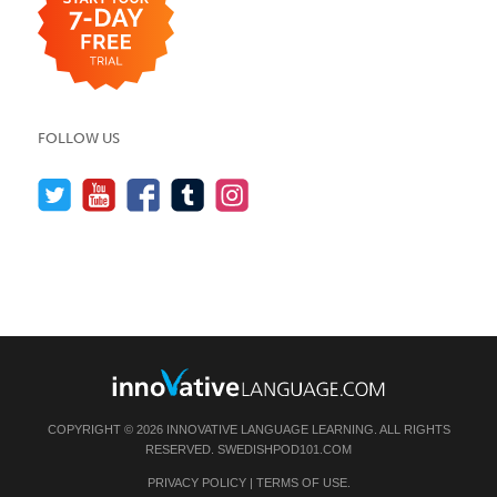
FOLLOW US
COPYRIGHT © 2026 INNOVATIVE LANGUAGE LEARNING. ALL RIGHTS
RESERVED.
SWEDISHPOD101.COM
PRIVACY POLICY
|
TERMS OF USE
.