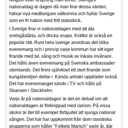
nationaldag är dagen då man firar dessa värden,
hälsar nya medborgare välkomna och hyllar Sverige
som en fri nation med fritt statsskick.
I Sverige firar vi nationaldagen med att äta
smörgåstårta, och dricka snaps. Kräftor är också en
populär rätt. Runt hela sverige anordnas det olika
evenemang och i princip varje kommun har sitt eget
firande med tal, sång och musik av lokala invånare.
Det hålls även evenemang på Svenska ambassader
utomlands. Det finns självklart ett stort firande som
kungafamiljen deltar i. Kända artister uppträder också.
Det här evenemanget sänds i TV och hålls på
Skansen i Stockholm.
Varje år på nationaldagen är det en debatt om att
nationaldagen är förknippad med rasism. På vissa
skolor är det till exempel förbjudet att sjunga national
sången. Det här har uppkommit från dom rasistiska
grupperna som håller "Folkets Marsch" varje år, där