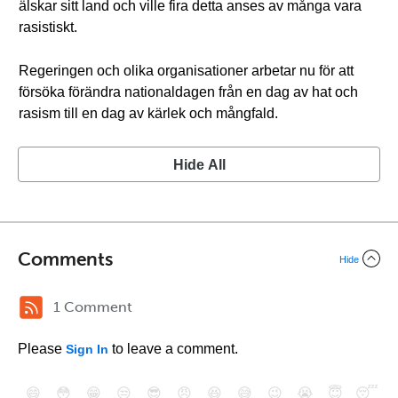
älskar sitt land och ville fira detta anses av många vara
rasistiskt.
Regeringen och olika organisationer arbetar nu för att
försöka förändra nationaldagen från en dag av hat och
rasism till en dag av kärlek och mångfald.
Hide All
Comments
Hide
1 Comment
Please
to leave a comment.
Sign In
😄
😳
😁
😒
😎
😠
😆
😅
😉
😭
😇
😴