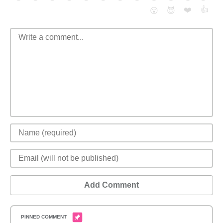
❤️
👍
😮
😈
Add Comment