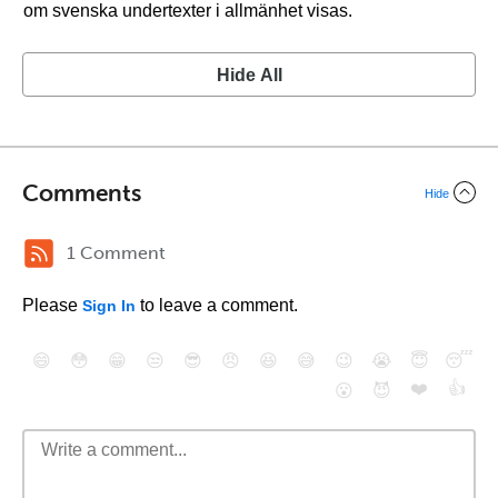
om svenska undertexter i allmänhet visas.
Hide All
Comments
Hide
1 Comment
Please
to leave a comment.
Sign In
😄
😳
😁
😒
😎
😠
😆
😅
😉
😭
😇
😴
❤️
👍
😮
😈