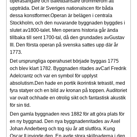
operasångare och balettdansare drömmerom att
uppträda. Det är Sveriges nationalscen för båda
dessa konstformer.Operan är belägen i centrala
Stockholm, och den nuvarande byggnaden byggdes i
slutet av1800-talet. Men operans historia går ända
tillbaka till sent 1700-tal, då den grundades avGustav
III. Den första operan på svenska sattes upp där år
1773.
Det ursprungliga operahuset började byggas 1775
och blev klart 1782. Byggnaden ritades avCarl Fredrik
Adelcrantz och var en symbol för upplyst
absolutism.Den hade en portik ikorintisk tetrastil, med
fyra statyer och en bild av kronan på toppen. Auditoriet
var ovalt ochhade en otrolig sikt och fantastisk akustik
för sin tid.
Den gamla byggnaden revs 1882 för att göra plats för
en ny byggnad. Den nya byggnadenritades av Axel
Johan Anderberg och tog sju år att slutföra. Kung
Oscar II invigde den. En avde stora skillnaderna i den