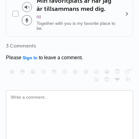
Min favoritplats är när jag
är tillsammans med dig.
(s)
Together with you is my favorite place to
be.
3 Comments
Please
to leave a comment.
Sign In
😄
😳
😁
😒
😎
😠
😆
😅
😉
😭
😇
😴
❤️
👍
😮
😈